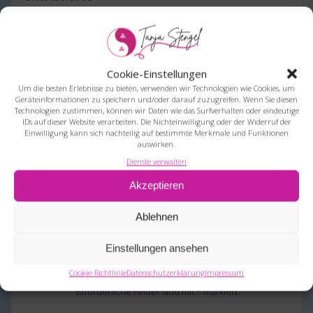
list item four
This is an example of a
link.
Cookie-Einstellungen
Um die besten Erlebnisse zu bieten, verwenden wir Technologien wie Cookies, um
Geräteinformationen zu speichern und/oder darauf zuzugreifen. Wenn Sie diesen
Beitragsnavigation
Technologien zustimmen, können wir Daten wie das Surfverhalten oder eindeutige
Previous
Next
Previous:
Title of the post
Next:
Title of the post
IDs auf dieser Website verarbeiten. Die Nichteinwilligung oder der Widerruf der
post:
post:
Einwilligung kann sich nachteilig auf bestimmte Merkmale und Funktionen
auswirken.
Dienste verwalten
Akzeptieren
Ablehnen
Schreibe einen Kommentar
Einstellungen ansehen
Cookie-Richtlinie
Datenschutzerklärung
Impressum
Deine E-Mail-Adresse wird nicht veröffentlicht.
Erforderliche Felder sind mit
*
markiert