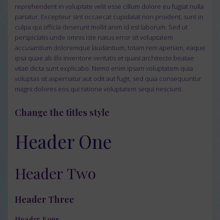
reprehenderit in voluptate velit esse cillum dolore eu fugiat nulla
pariatur. Excepteur sint occaecat cupidatat non proident, sunt in
culpa qui officia deserunt mollit anim id est laborum.
Sed ut
perspiciatis unde omnis iste natus error sit voluptatem
accusantium doloremque laudantium, totam rem aperiam, eaque
ipsa quae ab illo inventore veritatis et quasi architecto beatae
vitae dicta sunt explicabo. Nemo enim ipsam voluptatem quia
voluptas sit aspernatur aut odit aut fugit, sed quia consequuntur
magni dolores eos qui ratione voluptatem sequi nesciunt.
Change the titles style
Header One
Header Two
Header Three
Header Four