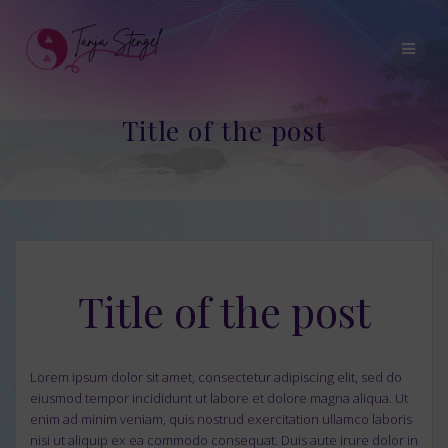
Skip
to
content
Title of the post
Title of the post
Lorem ipsum dolor sit amet, consectetur adipiscing elit, sed do
eiusmod tempor incididunt ut labore et dolore magna aliqua. Ut
enim ad minim veniam, quis nostrud exercitation ullamco laboris
nisi ut aliquip ex ea commodo consequat. Duis aute irure dolor in