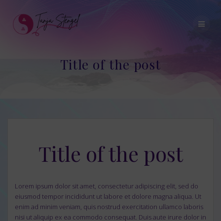
Skip
to
content
Title of the post
Title of the post
Lorem ipsum dolor sit amet, consectetur adipiscing elit, sed do
eiusmod tempor incididunt ut labore et dolore magna aliqua. Ut
enim ad minim veniam, quis nostrud exercitation ullamco laboris
nisi ut aliquip ex ea commodo consequat. Duis aute irure dolor in