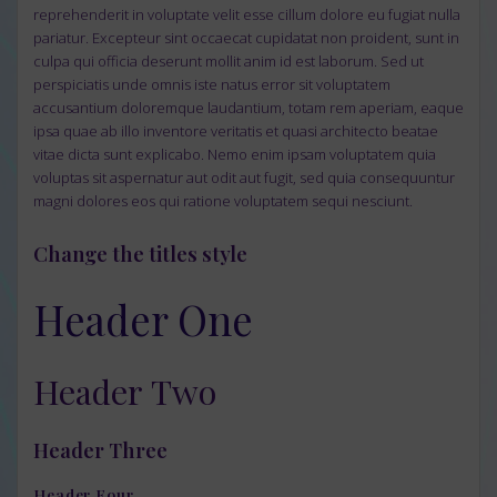
reprehenderit in voluptate velit esse cillum dolore eu fugiat nulla
pariatur. Excepteur sint occaecat cupidatat non proident, sunt in
culpa qui officia deserunt mollit anim id est laborum.
Sed ut
perspiciatis unde omnis iste natus error sit voluptatem
accusantium doloremque laudantium, totam rem aperiam, eaque
ipsa quae ab illo inventore veritatis et quasi architecto beatae
vitae dicta sunt explicabo. Nemo enim ipsam voluptatem quia
voluptas sit aspernatur aut odit aut fugit, sed quia consequuntur
magni dolores eos qui ratione voluptatem sequi nesciunt.
Change the titles style
Header One
Header Two
Header Three
Header Four