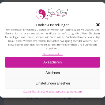
list item four
This is an example of a
link.
Cookie-Einstellungen
Um die besten Erlebnisse zu bieten, verwenden wir Technologien wie Cookies, um
Geräteinformationen zu speichern und/oder darauf zuzugreifen. Wenn Sie diesen
Beitragsnavigation
Technologien zustimmen, können wir Daten wie das Surfverhalten oder eindeutige
Previous
Next
Previous:
Title of the post
Next:
Hello world!
IDs auf dieser Website verarbeiten. Die Nichteinwilligung oder der Widerruf der
post:
post:
Einwilligung kann sich nachteilig auf bestimmte Merkmale und Funktionen
auswirken.
Dienste verwalten
Akzeptieren
Ablehnen
Schreibe einen Kommentar
Einstellungen ansehen
Cookie-Richtlinie
Datenschutzerklärung
Impressum
Deine E-Mail-Adresse wird nicht veröffentlicht.
Erforderliche Felder sind mit
*
markiert